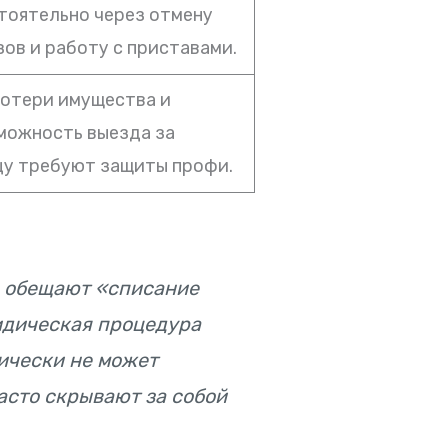
тоятельно через отмену
зов и работу с приставами.
потери имущества и
можность выезда за
цу требуют защиты профи.
е обещают «списание
идическая процедура
ически не может
асто скрывают за собой