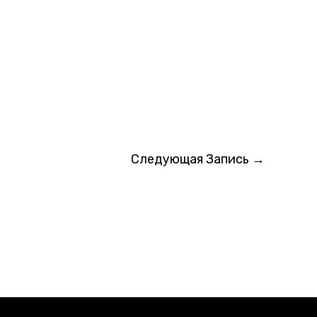
Следующая Запись
→
ка бесплатная, отписка мгновенная.