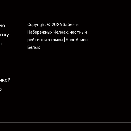
Copyright © 2026 Займы в
ую
Набережных Челнах: честный
отку
рейтинг и отзывы | Блог Алисы
с
Белых
икой
о