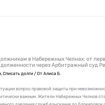
олжникам в Набережных Челнах: от пер
задолженности через Арбитражный суд Р
и
,
Списать долги
/ От
Алиса Б.
итуации вопрос правовой защиты при невозможно
ритически важным. Жители Набережных Челнов ст
сивного давления служб взыскания до блокировок