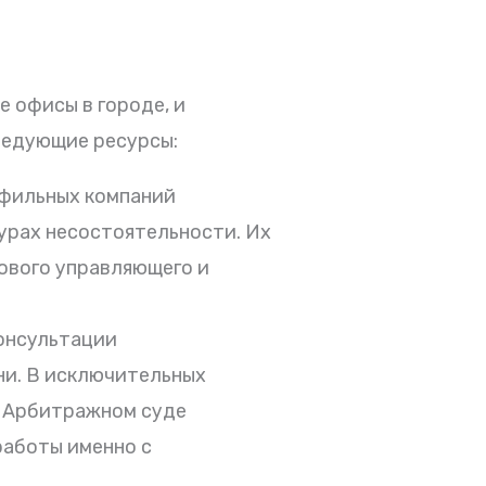
 офисы в городе, и
ледующие ресурсы:
фильных компаний
урах несостоятельности. Их
ового управляющего и
консультации
ни. В исключительных
в Арбитражном суде
работы именно с