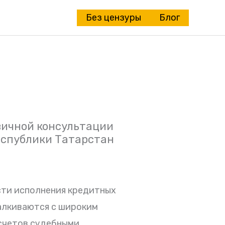
Без цензуры
Блог
вичной консультации
еспублики Татарстан
сти исполнения кредитных
алкиваются с широким
 счетов судебными