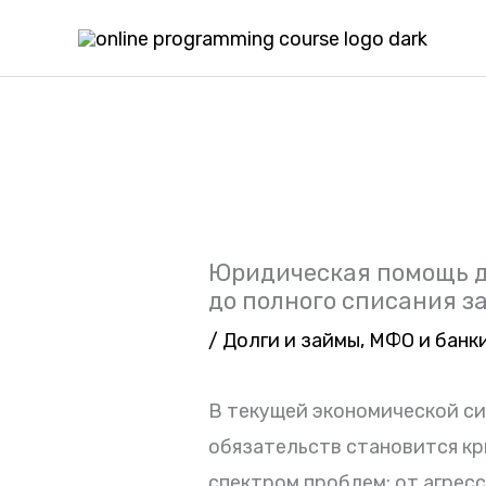
Перейти
к
содержимому
Юридическая помощь д
до полного списания 
/
Долги и займы
,
МФО и банк
В текущей экономической с
обязательств становится к
спектром проблем: от агрес