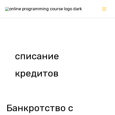
Перейти
к
содержимому
списание
кредитов
Банкротство с
Банкротство
с