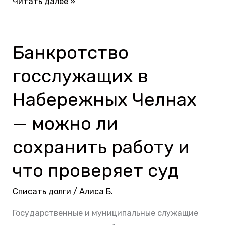
Читать далее »
Банкротство
Банкротство
госслужащих
госслужащих в
в
Набережных
Набережных Челнах
Челнах
— можно ли
—
можно
сохранить работу и
ли
что проверяет суд
сохранить
работу
Списать долги
/
Алиса Б.
и
Государственные и муниципальные служащие
что