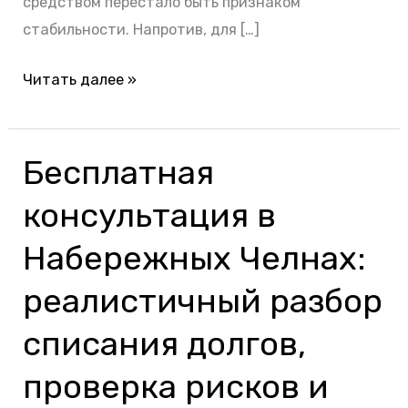
средством перестало быть признаком
стабильности. Напротив, для […]
Читать далее »
Бесплатная
Бесплатная
консультация
консультация в
в
Набережных
Набережных Челнах:
Челнах:
реалистичный разбор
реалистичный
разбор
списания долгов,
списания
проверка рисков и
долгов,