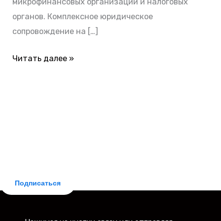
микрофинансовых организаций и налоговых
органов. Комплексное юридическое
сопровождение на […]
Читать далее »
БЕСПЛАТНАЯ ПОДПИСКА
Делюсь новостями законодательства и практическими
советами для заемщиков. Рассылка бесплатная,
отписка мгновенная.
Подписаться