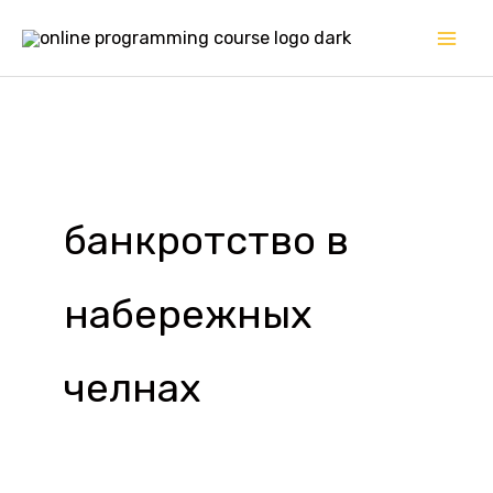
Перейти
к
содержимому
банкротство в
набережных
челнах