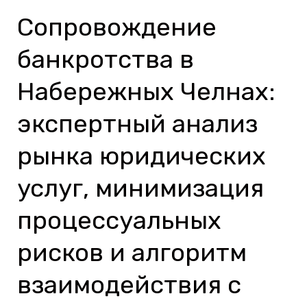
Сопровождение
Сопровождение
банкротства
банкротства в
в
Набережных
Набережных Челнах:
Челнах:
экспертный анализ
экспертный
анализ
рынка юридических
рынка
услуг, минимизация
юридических
услуг,
процессуальных
минимизация
рисков и алгоритм
процессуальных
рисков
взаимодействия с
и