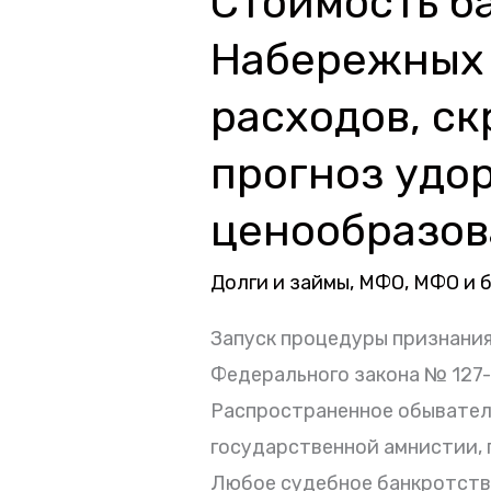
Стоимость б
банкротства
Набережных 
физических
лиц
расходов, с
в
прогноз удо
Набережных
Челнах:
ценообразов
детальный
калькулятор
Долги и займы
,
МФО
,
МФО и 
расходов,
Запуск процедуры признани
скрытые
Федерального закона № 127-
платежи,
Распространенное обыватель
аналитический
государственной амнистии,
прогноз
Любое судебное банкротств