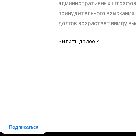
и
административных штрафов 
материально-
принудительного взыскания.
правовые
долгов возрастает ввиду вы
последствия
Читать далее »
выявления
долгов
Делюсь новостями законодательства
Подписаться