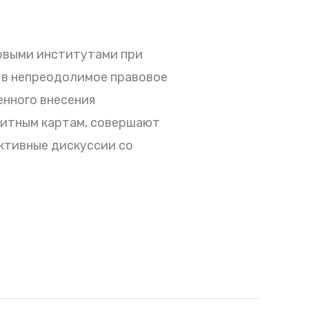
овыми институтами при
 в непреодолимое правовое
енного внесения
дитным картам, совершают
уктивные дискуссии со