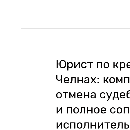
судом
Юрист по кр
Юрист
по
Челнах: ком
кредитным
долгам
отмена суде
в
и полное со
Набережных
Челнах:
исполнитель
комплексные