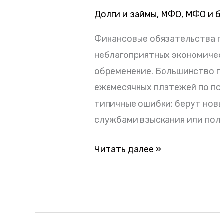
методы
Долги и займы
,
МФО
,
МФО и 
защиты
Финансовые обязательства 
от
неблагоприятных экономиче
банков,
обременение. Большинство г
отмена
ежемесячных платежей по п
судебных
типичные ошибки: берут нов
приказов,
службами взыскания или по
снижение
неустоек
Читать далее »
и
полное
сопровождение
на