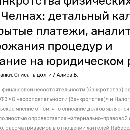
анкротства физических
Челнах: детальный ка
крытые платежи, анали
рожания процедур и
ание на юридическом 
банки
,
Списать долги
/
Алиса Б.
я финансовой несостоятельности (банкротства) р
ФЗ «О несостоятельности (банкротстве)» и Налог
ское мнение о том, что списание долгов являетс
 полностью опровергается материально-правовой 
о, рассматриваемое в отношении жителей Набер