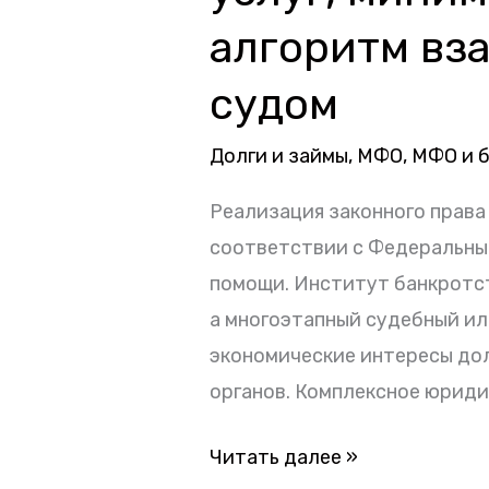
Челнах:
алгоритм вз
экспертный
анализ
судом
рынка
юридических
Долги и займы
,
МФО
,
МФО и 
услуг,
Реализация законного права
минимизация
соответствии с Федеральны
процессуальных
помощи. Институт банкротст
рисков
а многоэтапный судебный и
и
экономические интересы дол
алгоритм
органов. Комплексное юрид
взаимодействия
с
Читать далее »
арбитражным