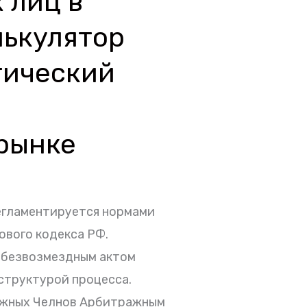
 лиц в
лькулятор
тический
рынке
егламентируется нормами
ового кодекса РФ.
я безвозмездным актом
структурой процесса.
ежных Челнов Арбитражным