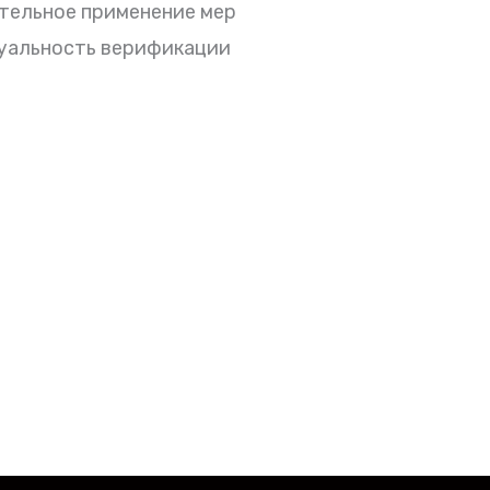
тельное применение мер
туальность верификации
ка бесплатная, отписка мгновенная.