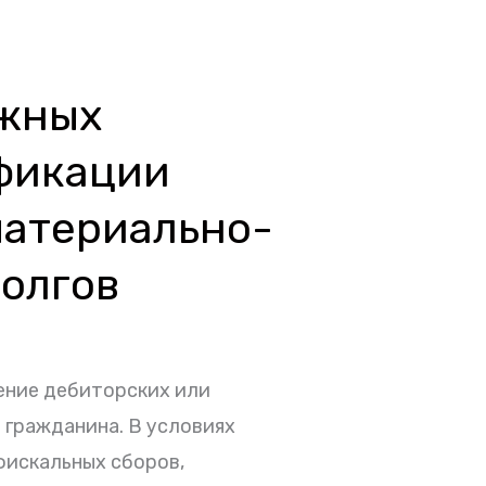
ежных
фикации
материально-
долгов
ение дебиторских или
 гражданина. В условиях
искальных сборов,