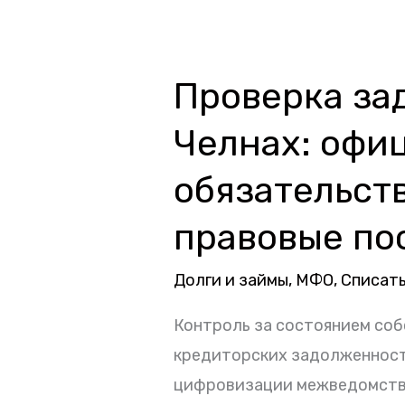
стадии
исполнительного
производства
Проверка за
Проверка
задолженности
Челнах: офи
в
Набережных
обязательств
Челнах:
правовые по
официальные
методы
Долги и займы
,
МФО
,
Списать
верификации
обязательств,
Контроль за состоянием со
регламент
кредиторских задолженносте
поиска
цифровизации межведомстве