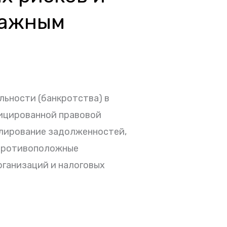
ражным
льности (банкротства) в
ицированной правовой
улирование задолженностей,
 противоположные
рганизаций и налоговых