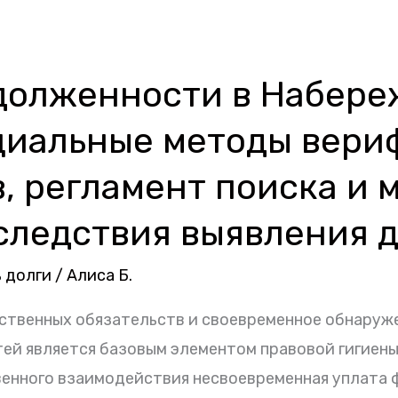
долженности в Набер
циальные методы вери
, регламент поиска и 
следствия выявления 
 долги
/
Алиса Б.
бственных обязательств и своевременное обнаруж
й является базовым элементом правовой гигиены
нного взаимодействия несвоевременная уплата ф