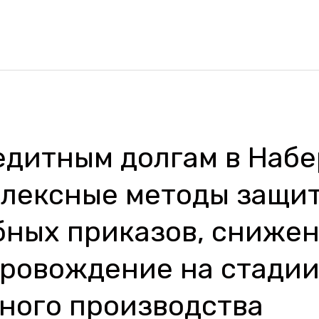
едитным долгам в Наб
плексные методы защит
бных приказов, снижен
провождение на стади
ного производства