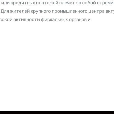
или кредитных платежей влечет за собой стреми
 Для жителей крупного промышленного центра ак
сокой активности фискальных органов и
БЕСПЛАТНАЯ ПОДПИСКА
 и практическими советами для заемщиков. Рассыл