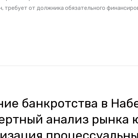
, требует от должника обязательного финансиров
ие банкротства в На
пертный анализ рынка
мизация процессуальны