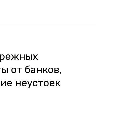
ережных
ы от банков,
ие неустоек
и