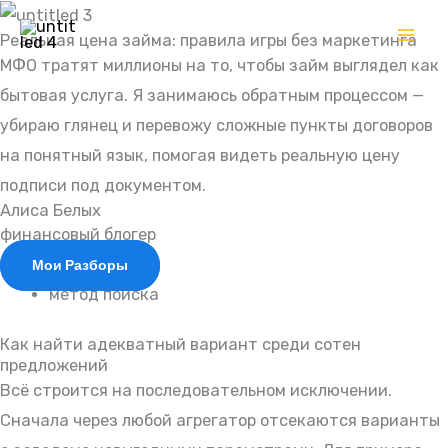
Перейти
Реальная цена займа: правила игры без маркетинга
к
МФО тратят миллионы на то, чтобы займ выглядел как
содержимому
бытовая услуга. Я занимаюсь обратным процессом —
убираю глянец и перевожу сложные пункты договоров
на понятный язык, помогая видеть реальную цену
подписи под документом.
Алиса Белых
финансовый блогер
Мои Разборы
метод поиска
Как найти адекватный вариант среди сотен
предложений
Всё строится на последовательном исключении.
Сначала через любой агрегатор отсекаются варианты