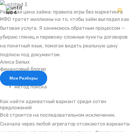
Перейти
Реальная цена займа: правила игры без маркетинга
к
МФО тратят миллионы на то, чтобы займ выглядел как
содержимому
бытовая услуга. Я занимаюсь обратным процессом —
убираю глянец и перевожу сложные пункты договоров
на понятный язык, помогая видеть реальную цену
подписи под документом.
Алиса Белых
финансовый блогер
Мои Разборы
метод поиска
Как найти адекватный вариант среди сотен
предложений
Всё строится на последовательном исключении.
Сначала через любой агрегатор отсекаются варианты