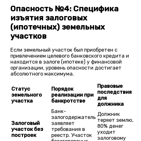
Опасность №4: Специфика
изъятия залоговых
(ипотечных) земельных
участков
Если земельный участок был приобретен с
привлечением целевого банковского кредита и
находится в залоге (ипотеке) у финансовой
организации, уровень опасности достигает
абсолютного максимума.
Правовые
Статус
Порядок
последствия
земельного
реализации при
для
участка
банкротстве
должника
Банк-
Должник
залогодержатель
теряет землю,
Залоговый
заявляет
80% денег
участок без
требования в
уходит
построек
реестр. Участок
залоговому