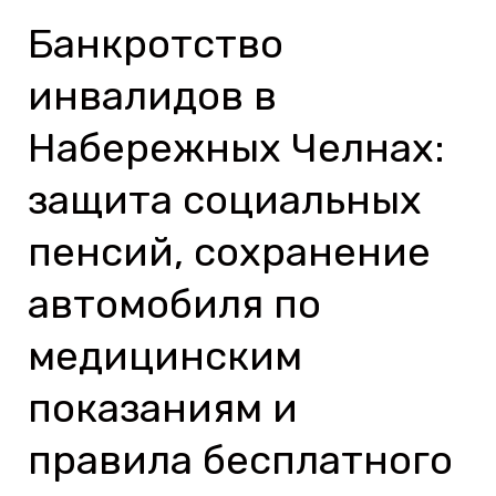
Банкротство
Банкротство
инвалидов
инвалидов в
в
Набережных
Набережных Челнах:
Челнах:
защита социальных
защита
социальных
пенсий, сохранение
пенсий,
автомобиля по
сохранение
автомобиля
медицинским
по
показаниям и
медицинским
показаниям
правила бесплатного
и