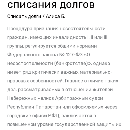
правила
списания долгов
бесплатного
Списать долги
/
Алиса Б.
списания
долгов
Процедура признания несостоятельности
граждан, имеющих инвалидность I, II или III
группы, регулируется общими нормами
Федерального закона № 127-ФЗ «О
несостоятельности (банкротстве)», однако
имеет ряд критически важных материально-
правовых особенностей. Главное отличие таких
дел, рассматриваемых в отношении жителей
Набережных Челнов Арбитражным судом
Республики Татарстан или оформляемых через
городские офисы МФЦ, заключается в
повышенном уровне государственной защиты их