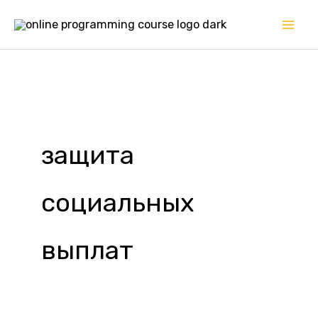
Перейти
к
содержимому
защита
социальных
выплат