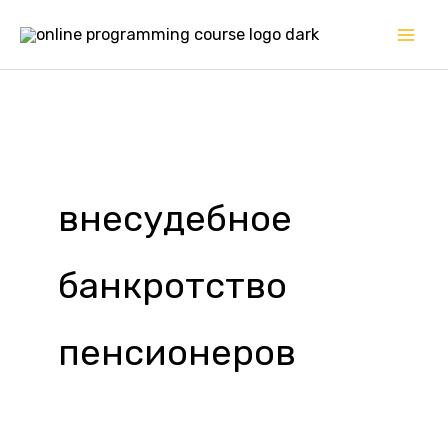
Перейти
к
содержимому
внесудебное
банкротство
пенсионеров