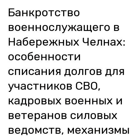
Банкротство
Банкротство
военнослужащего
военнослужащего в
в
Набережных
Набережных Челнах:
Челнах:
особенности
особенности
списания
списания долгов для
долгов
участников СВО,
для
участников
кадровых военных и
СВО,
ветеранов силовых
кадровых
военных
ведомств, механизмы
и