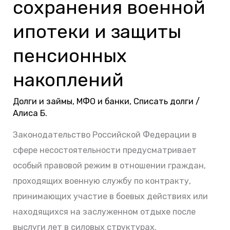
ветеранов
сохранения военной
силовых
ипотеки и защиты
ведомств,
механизмы
пенсионных
сохранения
накоплений
военной
ипотеки
Долги и займы
,
МФО и банки
,
Списать долги
/
и
Алиса Б.
защиты
Законодательство Российской Федерации в
пенсионных
сфере несостоятельности предусматривает
накоплений
особый правовой режим в отношении граждан,
проходящих военную службу по контракту,
принимающих участие в боевых действиях или
находящихся на заслуженном отдыхе после
выслуги лет в силовых структурах.