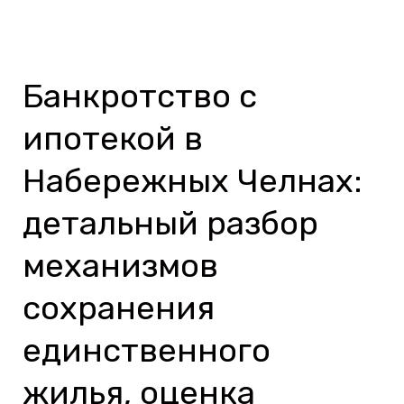
Банкротство с
Банкротство
с
ипотекой в
ипотекой
в
Набережных Челнах:
Набережных
детальный разбор
Челнах:
детальный
механизмов
разбор
сохранения
механизмов
сохранения
единственного
единственного
жилья, оценка
жилья,