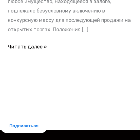
любое имущество, находящееся в залоге,
подлежало безусловному включению в
конкурсную массу для последующей продажи на
открытых торгах. Положения […]
Читать далее »
БЕСПЛАТНАЯ ПОДПИСКА
Делюсь новостями законодательства и практическими
советами для заемщиков. Рассылка бесплатная,
отписка мгновенная.
Подписаться