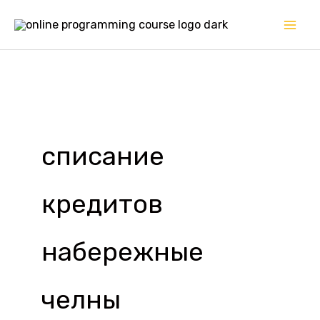
Перейти
к
содержимому
списание
кредитов
набережные
челны