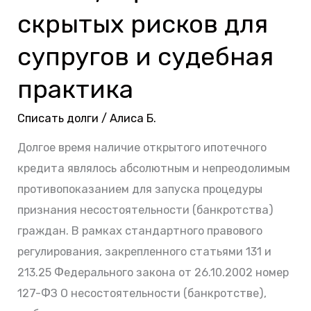
оценка
скрытых рисков для
скрытых
рисков
супругов и судебная
для
практика
супругов
и
Списать долги
/
Алиса Б.
судебная
Долгое время наличие открытого ипотечного
практика
кредита являлось абсолютным и непреодолимым
противопоказанием для запуска процедуры
признания несостоятельности (банкротства)
граждан. В рамках стандартного правового
регулирования, закрепленного статьями 131 и
213.25 Федерального закона от 26.10.2002 номер
127-ФЗ О несостоятельности (банкротстве),