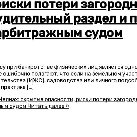
риски потери загород
дительный раздел и 
 арбитражным судом
су при банкротстве физических лиц является одно
 ошибочно полагают, что если на земельном учас
ельства (ИЖС), садоводства или личного подсобн
практике […]
Челнах: скрытые опасности, риски потери загоро
ным судом
Читать далее »
БЕСПЛАТНАЯ ПОДПИСКА