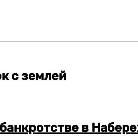
к с землей
 банкротстве в Набер