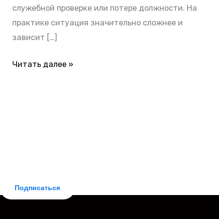
служебной проверке или потере должности. На
практике ситуация значительно сложнее и
зависит […]
Читать далее »
БЕСПЛАТНАЯ ПОДПИСКА
Делюсь новостями законодательства и практическими
советами для заемщиков. Рассылка бесплатная,
отписка мгновенная.
Подписаться