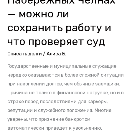
Челнах
— можно ли
—
можно
сохранить работу и
ли
что проверяет суд
сохранить
работу
Списать долги
/
Алиса Б.
и
Государственные и муниципальные служащие
что
нередко оказываются в более сложной ситуации
проверяет
при накоплении долгов, чем обычные заемщики.
суд
Причина не только в финансовой нагрузке, но и в
страхе перед последствиями для карьеры,
репутации и служебного положения. Многие
уверены, что признание банкротом
автоматически приведет к увольнению,