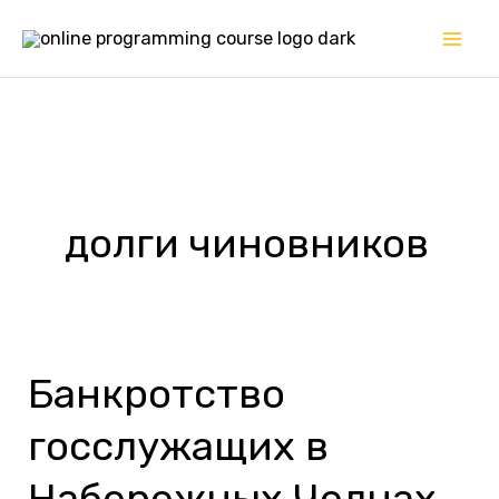
Перейти
к
содержимому
долги чиновников
Банкротство
Банкротство
госслужащих
госслужащих в
в
Набережных
Набережных Челнах