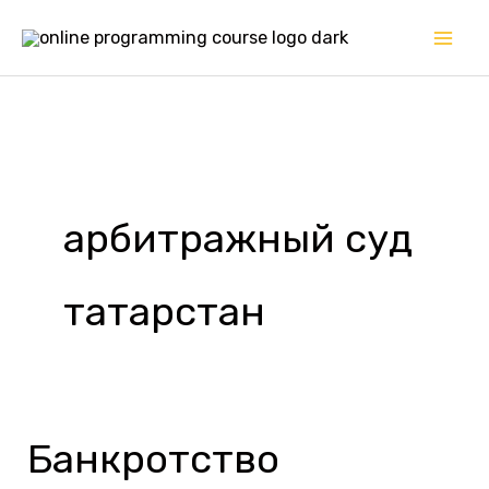
Перейти
к
содержимому
арбитражный суд
татарстан
Банкротство
Банкротство
пенсионеров: