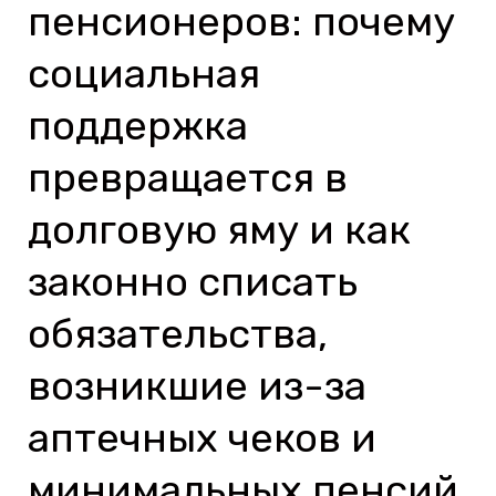
пенсионеров: почему
почему
социальная
социальная
поддержка
поддержка
превращается
в
превращается в
долговую
долговую яму и как
яму
и
законно списать
как
обязательства,
законно
списать
возникшие из-за
обязательства,
возникшие
аптечных чеков и
из-
минимальных пенсий
за