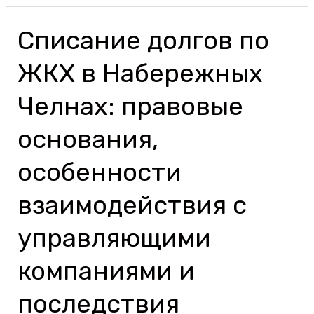
Списание долгов по
Списание
долгов
ЖКХ в Набережных
по
ЖКХ
Челнах: правовые
в
основания,
Набережных
Челнах:
особенности
правовые
взаимодействия с
основания,
особенности
управляющими
взаимодействия
компаниями и
с
управляющими
последствия
компаниями