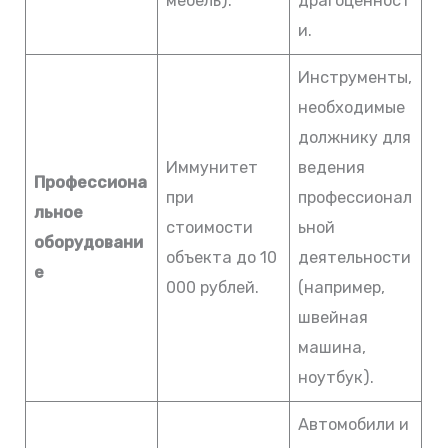
мебель).
драгоценност
и.
Инструменты,
необходимые
должнику для
Иммунитет
ведения
Профессиона
при
профессионал
льное
стоимости
ьной
оборудовани
объекта до 10
деятельности
е
000 рублей.
(например,
швейная
машина,
ноутбук).
Автомобили и