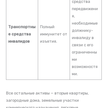
средства
передвижени
я,
необходимые
Транспортны
Полный
должнику-
е средства
иммунитет от
инвалиду в
инвалидов
изъятия.
связи с его
ограниченны
ми
возможностя
ми.
Все остальные активы — вторые квартиры,
загородные дома, земельные участки
коммерческого назначения, легковые