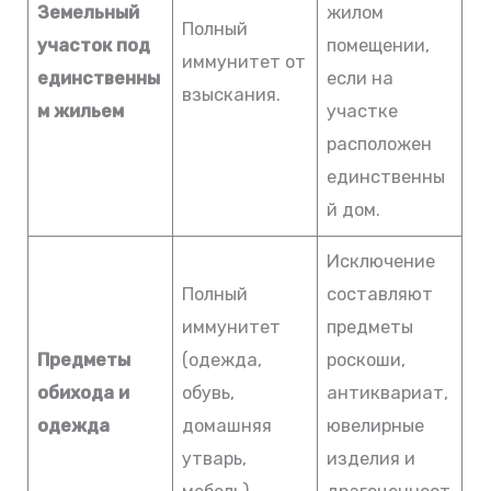
Земельный
жилом
Полный
участок под
помещении,
иммунитет от
единственны
если на
взыскания.
м жильем
участке
расположен
единственны
й дом.
Исключение
Полный
составляют
иммунитет
предметы
Предметы
(одежда,
роскоши,
обихода и
обувь,
антиквариат,
одежда
домашняя
ювелирные
утварь,
изделия и