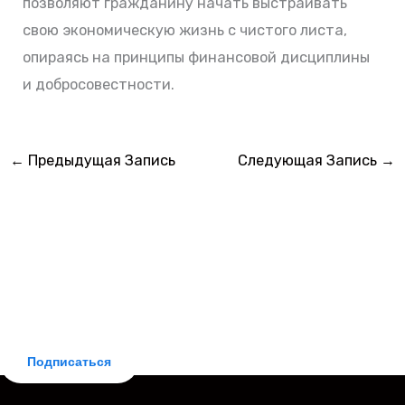
позволяют гражданину начать выстраивать
свою экономическую жизнь с чистого листа,
опираясь на принципы финансовой дисциплины
и добросовестности.
←
Предыдущая Запись
Следующая Запись
→
БЕСПЛАТНАЯ ПОДПИСКА
Делюсь новостями законодательства и практическими
советами для заемщиков. Рассылка бесплатная,
отписка мгновенная.
Подписаться