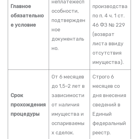
неплатежесп
Главное
производства
особности,
обязательно
по п. 4 ч. 1 ст.
подтвержден
е условие
46 ФЗ № 229
ное
(возврат
документаль
листа ввиду
но.
отсутствия
имущества).
От 6 месяцев
Строго 6
до 1,5–2 лет в
месяцев со
Срок
зависимости
дня внесения
прохождения
от наличия
сведений в
процедуры
имущества и
Единый
оспариваемы
федеральный
х сделок.
реестр.