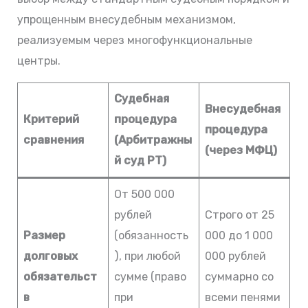
упрощенным внесудебным механизмом,
реализуемым через многофункциональные
центры.
Судебная
Внесудебная
Критерий
процедура
процедура
сравнения
(Арбитражны
(через МФЦ)
й суд РТ)
От 500 000
рублей
Строго от 25
Размер
(обязанность
000 до 1 000
долговых
), при любой
000 рублей
обязательст
сумме (право
суммарно со
в
при
всеми пенями